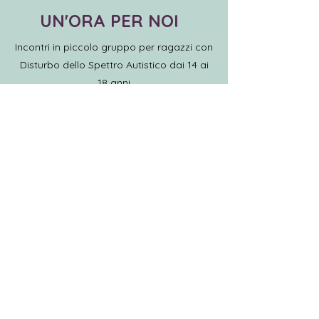
UN'ORA PER NOI
Incontri in piccolo gruppo per ragazzi con
Disturbo dello Spettro Autistico dai 14 ai
18 anni
Vedi la locandina
Contattaci
Via Oltrecolle 107 E, Como Lora
grillo.parlante.studio@gmail.com
+39 3318418499
(SMS o